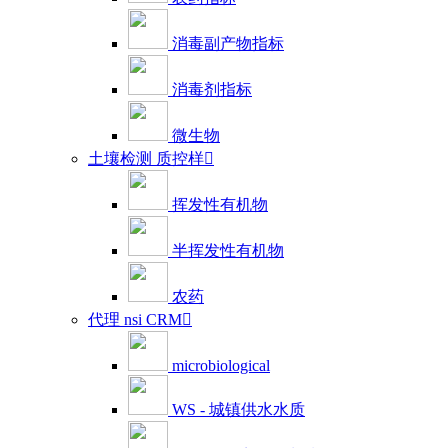
消毒副产物指标
消毒剂指标
微生物
土壤检测 质控样

挥发性有机物
半挥发性有机物
农药
代理 nsi CRM

microbiological
WS - 城镇供水水质